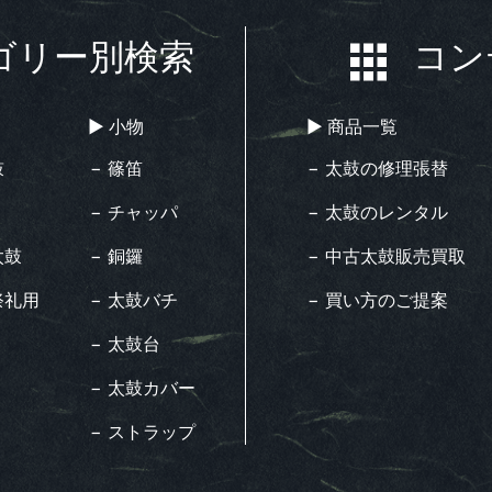
ゴリー別検索
コン
▶︎ 小物
▶︎ 商品一覧
鼓
− 篠笛
− 太鼓の修理張替
− チャッパ
− 太鼓のレンタル
太鼓
− 銅鑼
− 中古太鼓販売買取
祭礼用
− 太鼓バチ
− 買い方のご提案
− 太鼓台
− 太鼓カバー
− ストラップ