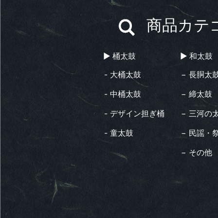
商品カテ
▶︎ 桶太鼓
▶︎ 和太鼓
- 大桶太鼓
− 長胴太
- 中桶太鼓
− 締太鼓
- デザイン担ぎ桶
− 三河の
- 童太鼓
− 民謡・
− その他