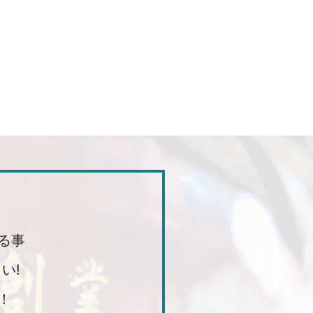
る事
い!
！