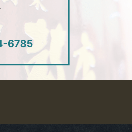
。
4-6785