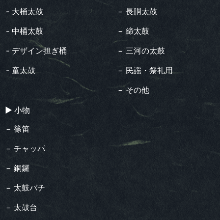
- 大桶太鼓
− 長胴太鼓
- 中桶太鼓
− 締太鼓
- デザイン担ぎ桶
− 三河の太鼓
- 童太鼓
− 民謡・祭礼用
− その他
▶︎ 小物
− 篠笛
− チャッパ
− 銅鑼
− 太鼓バチ
− 太鼓台