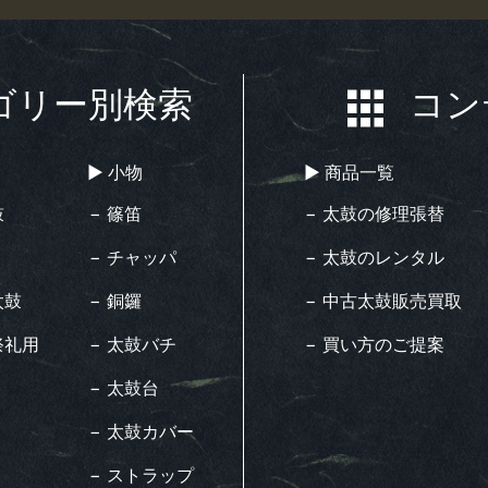
ゴリー別検索
コン
▶︎ 小物
▶︎ 商品一覧
鼓
− 篠笛
− 太鼓の修理張替
− チャッパ
− 太鼓のレンタル
太鼓
− 銅鑼
− 中古太鼓販売買取
祭礼用
− 太鼓バチ
− 買い方のご提案
− 太鼓台
− 太鼓カバー
− ストラップ