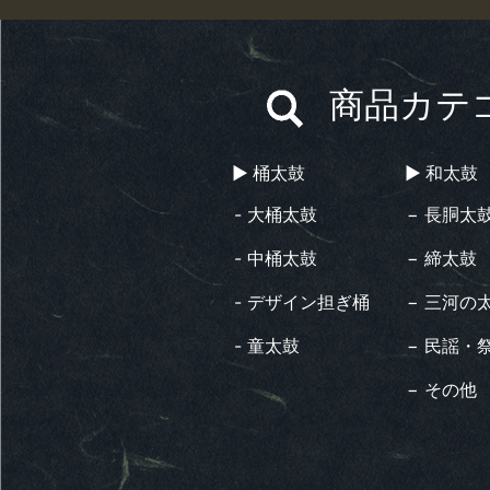
商品カテ
▶︎ 桶太鼓
▶︎ 和太鼓
- 大桶太鼓
− 長胴太
- 中桶太鼓
− 締太鼓
- デザイン担ぎ桶
− 三河の
- 童太鼓
− 民謡・
− その他