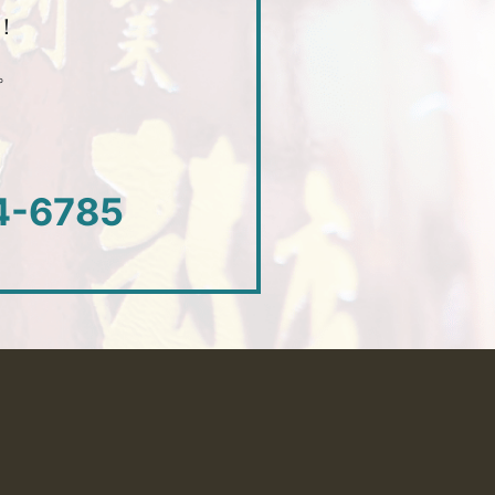
！
。
4-6785