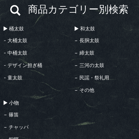
商品カテゴリー別検索
▶︎ 桶太鼓
▶︎ 和太鼓
- 大桶太鼓
− 長胴太鼓
- 中桶太鼓
− 締太鼓
- デザイン担ぎ桶
− 三河の太鼓
- 童太鼓
− 民謡・祭礼用
− その他
▶︎ 小物
− 篠笛
− チャッパ