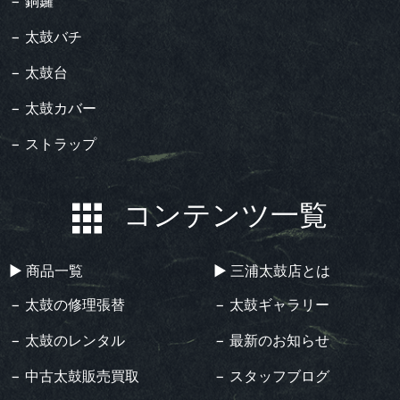
− 銅鑼
− 太鼓バチ
− 太鼓台
− 太鼓カバー
− ストラップ
コンテンツ一覧
▶︎ 商品一覧
▶︎ 三浦太鼓店とは
− 太鼓の修理張替
− 太鼓ギャラリー
− 太鼓のレンタル
− 最新のお知らせ
− 中古太鼓販売買取
− スタッフブログ