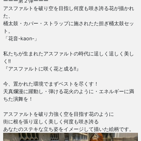
ーーー第２弾ーーー
アスファルトを破り空を目指し何度も咲き誇る花が描かれ
た、
桶太鼓・カバー・ストラップに施されたた担ぎ桶太鼓セッ
ト。
「花音-kaon-」
私たちが生まれたアスファルトの時代に逞しく逞しく美し
く!!
『アスファルトに咲く花と成る!!』
今、置かれた環境でまずベストを尽くす！
天真爛漫に躍動し・弾ける花火のように・エネルギーに満
ちた演舞を！
アスファルトを破り力強く空を目指す花のように
街に根を張り逞しく美しく何度も咲き誇る
あなたのステキな立ち姿をイメージして描いた絵柄です。