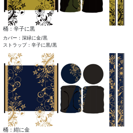
桶：辛子に黒
カバー：深緑に金/黒
ストラップ：辛子に黒/黒
桶：紺に金