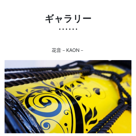
ギャラリー
花音－KAON－