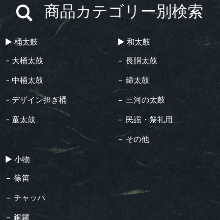
商品カテゴリー別検索
▶︎ 桶太鼓
▶︎ 和太鼓
- 大桶太鼓
− 長胴太鼓
- 中桶太鼓
− 締太鼓
- デザイン担ぎ桶
− 三河の太鼓
- 童太鼓
− 民謡・祭礼用
− その他
▶︎ 小物
− 篠笛
− チャッパ
− 銅鑼