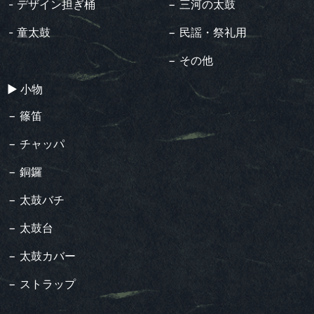
- デザイン担ぎ桶
− 三河の太鼓
- 童太鼓
− 民謡・祭礼用
− その他
▶︎ 小物
− 篠笛
− チャッパ
− 銅鑼
− 太鼓バチ
− 太鼓台
− 太鼓カバー
− ストラップ