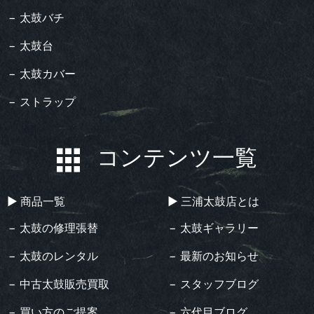
− 太鼓バチ
− 太鼓台
− 太鼓カバー
− ストラップ
コンテンツ一覧
▶︎ 商品一覧
▶︎ 三浦太鼓店とは
− 太鼓の修理張替
− 太鼓ギャラリー
− 太鼓のレンタル
− 最新のお知らせ
− 中古太鼓販売買取
− スタッフブログ
− 買い方のご提案
− 六代目ブログ