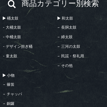
商品カテゴリー別検索
▶︎ 桶太鼓
▶︎ 和太鼓
- 大桶太鼓
− 長胴太鼓
- 中桶太鼓
− 締太鼓
- デザイン担ぎ桶
− 三河の太鼓
- 童太鼓
− 民謡・祭礼用
− その他
▶︎ 小物
− 篠笛
− チャッパ
− 銅鑼