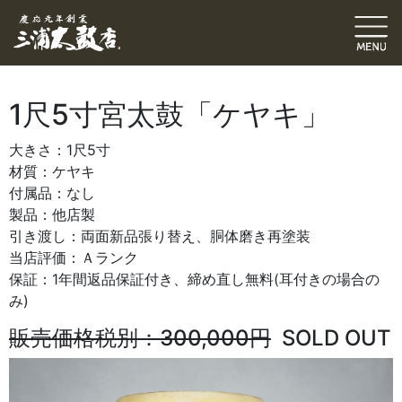
1尺5寸宮太鼓「ケヤキ」
大きさ：1尺5寸
材質：ケヤキ
付属品：なし
製品：他店製
引き渡し：両面新品張り替え、胴体磨き再塗装
当店評価：Ａランク
保証：1年間返品保証付き、締め直し無料(耳付きの場合の
み)
販売価格税別：300,000円
SOLD OUT