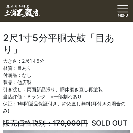
2尺1寸5分平胴太鼓「目あ
り」
大きさ：2尺1寸5分
材質：目あり
付属品：なし
製品：他店製
引き渡し：両面新品張り、胴体磨き直し再塗装
当店評価：Ｂランク ※一部割れあり
保証：1年間返品保証付き、締め直し無料(耳付きの場合の
み)
販売価格税別：170,000円
SOLD OUT