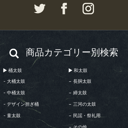
商品カテゴリー別検索
▶︎ 桶太鼓
▶︎ 和太鼓
- 大桶太鼓
− 長胴太鼓
- 中桶太鼓
− 締太鼓
- デザイン担ぎ桶
− 三河の太鼓
- 童太鼓
− 民謡・祭礼用
− その他