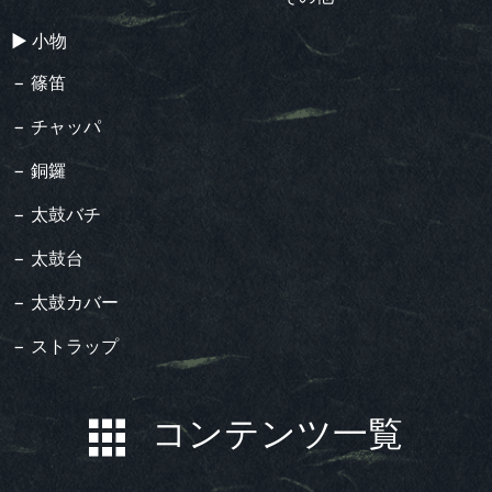
▶︎ 小物
− 篠笛
− チャッパ
− 銅鑼
− 太鼓バチ
− 太鼓台
− 太鼓カバー
− ストラップ
コンテンツ一覧