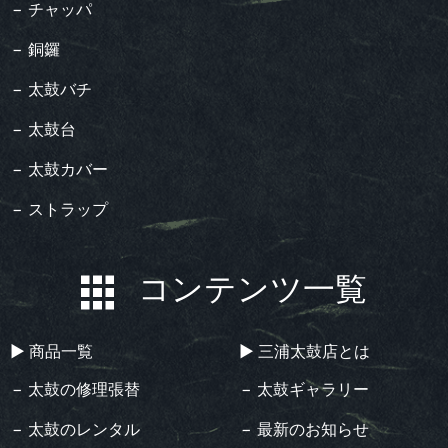
− チャッパ
− 銅鑼
− 太鼓バチ
− 太鼓台
− 太鼓カバー
− ストラップ
コンテンツ一覧
▶︎ 商品一覧
▶︎ 三浦太鼓店とは
− 太鼓の修理張替
− 太鼓ギャラリー
− 太鼓のレンタル
− 最新のお知らせ