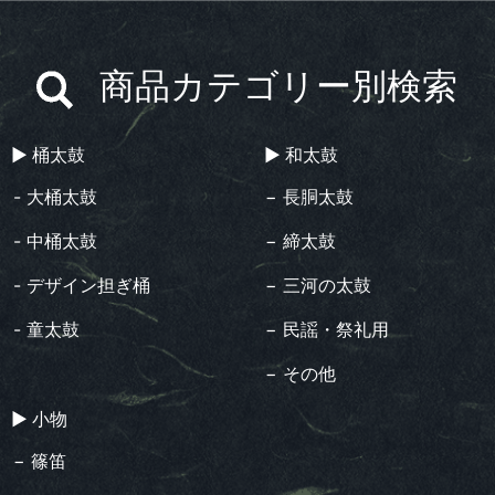
商品カテゴリー別検索
▶︎ 桶太鼓
▶︎ 和太鼓
- 大桶太鼓
− 長胴太鼓
- 中桶太鼓
− 締太鼓
- デザイン担ぎ桶
− 三河の太鼓
- 童太鼓
− 民謡・祭礼用
− その他
▶︎ 小物
− 篠笛