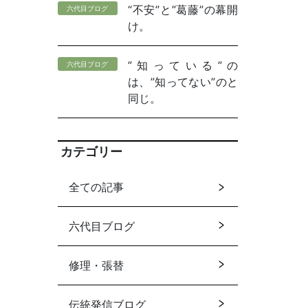
“不安”と”葛藤”の幕開
六代目ブログ
け。
”知っている”の
六代目ブログ
は、”知ってない”のと
同じ。
カテゴリー
全ての記事
六代目ブログ
修理・張替
伝統発信ブログ