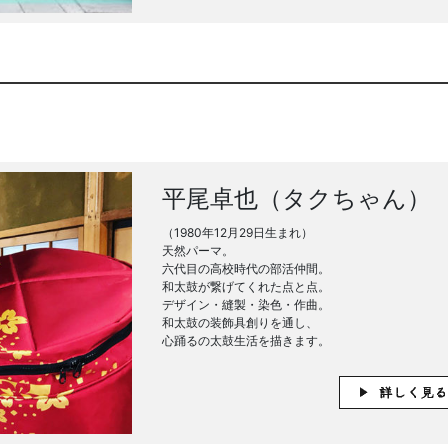
平尾卓也（タクちゃん）
（1980年12月29日生まれ）
天然パーマ。
六代目の高校時代の部活仲間。
和太鼓が繋げてくれた点と点。
デザイン・縫製・染色・作曲。
和太鼓の装飾具創りを通し、
心踊るの太鼓生活を描きます。