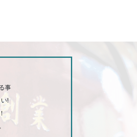
る事
い!
！
。