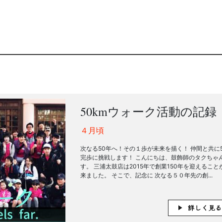
50kmウォーク活動の記録
４月頃
次なる50年へ！その１歩が未来を描く！ 仲間と共に5
完歩に挑戦します！ こんにちは、鼓飾師のタクちゃ
す。 三浦太鼓店は2015年で創業150年を迎えること
来ました。 そこで、記念に 次なる５０年先の創...