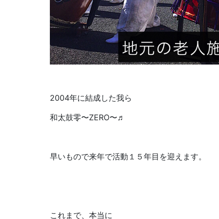
2004年に結成した我ら
和太鼓零〜ZERO〜♬
早いもので来年で活動１５年目を迎えます。
これまで、本当に