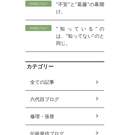
“不安”と”葛藤”の幕開
六代目ブログ
け。
”知っている”の
六代目ブログ
は、”知ってない”のと
同じ。
カテゴリー
全ての記事
六代目ブログ
修理・張替
伝統発信ブログ