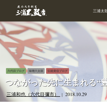
三浦太
六代目ブログ
味噌六太鼓
伝統発信ブログ
つながった先に生まれる“豊
三浦和也（六代目彌市）
2018.10.29
｜