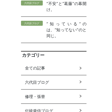
“不安”と”葛藤”の幕開
六代目ブログ
け。
”知っている”の
六代目ブログ
は、”知ってない”のと
同じ。
カテゴリー
全ての記事
六代目ブログ
修理・張替
伝統発信ブログ