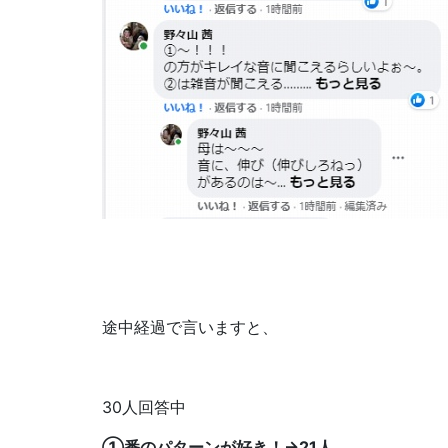
途中経過で言いますと、
30人回答中
①番のパターンが好き！→21人