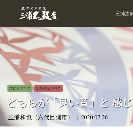
三浦太
六代目ブログ
伝統発信ブログ
どちらが「良い音」と 感
三浦和也（六代目彌市）
2020.07.26
｜