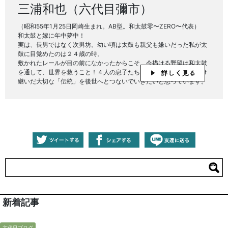
三浦和也（六代目彌市）
（昭和55年1月25日岡崎生まれ。AB型。和太鼓零〜ZERO〜代表）
和太鼓と嫁に年中夢中！
実は、長男ではなく次男坊。幼い頃は太鼓も親父も嫌いだった私が太
鼓に目覚めたのは２４歳の時。
敷かれたレールが目の前になかったからこそ、今描ける野望は和太鼓
を通して、世界を救うこと！４人の息子たちもみんな太鼓打ち！受け
継いだ大切な「伝統」を後世へとつないでいきたいと思っています。
新着記事
六代目ブログ