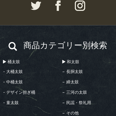
商品カテゴリー別検索
▶︎ 桶太鼓
▶︎ 和太鼓
- 大桶太鼓
− 長胴太鼓
- 中桶太鼓
− 締太鼓
- デザイン担ぎ桶
− 三河の太鼓
- 童太鼓
− 民謡・祭礼用
− その他