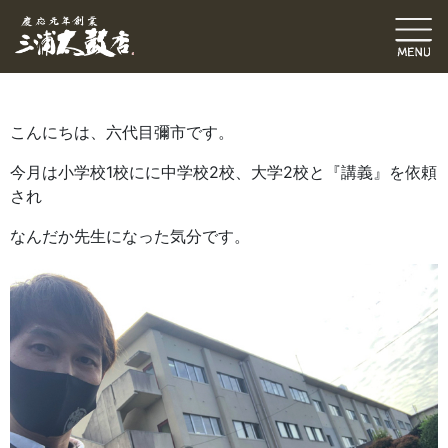
六代目ブログ
伝統発信ブログ
三浦和也（六代目彌市）
2020.11.09
｜
こんにちは、六代目彌市です。
今月は小学校1校にに中学校2校、大学2校と『講義』を依頼
され
なんだか先生になった気分です。