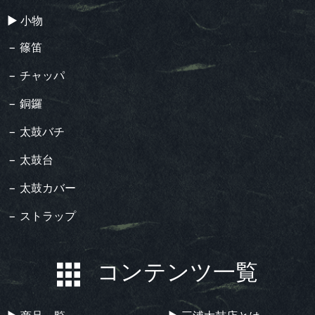
▶︎ 小物
− 篠笛
− チャッパ
− 銅鑼
− 太鼓バチ
− 太鼓台
− 太鼓カバー
− ストラップ
コンテンツ一覧