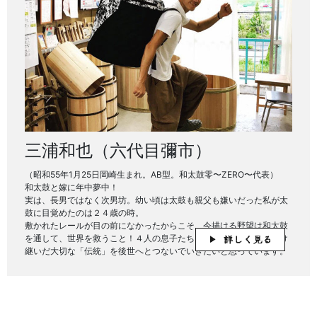
三浦和也（六代目彌市）
（昭和55年1月25日岡崎生まれ。AB型。和太鼓零〜ZERO〜代表）
和太鼓と嫁に年中夢中！
実は、長男ではなく次男坊。幼い頃は太鼓も親父も嫌いだった私が太
鼓に目覚めたのは２４歳の時。
敷かれたレールが目の前になかったからこそ、今描ける野望は和太鼓
を通して、世界を救うこと！４人の息子たちもみんな太鼓打ち！受け
継いだ大切な「伝統」を後世へとつないでいきたいと思っています。