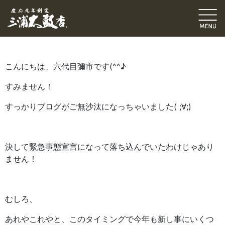
六代目ブログ
伝統発信ブログ
三浦和也（六代目彌市）
2021.01.23
｜
こんにちは、六代目彌市です(^^♪
すみません！
すっかりブログがご無沙汰になっちゃいました( ;∀;)
決して緊急事態宣言になって落ち込んでいたわけじゃあり
ません！
むしろ、
あれやこれやと、このタイミングで今年も新し事にいくつ