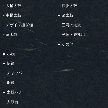
- 大桶太鼓
− 長胴太鼓
- 中桶太鼓
− 締太鼓
- デザイン担ぎ桶
− 三河の太鼓
- 童太鼓
− 民謡・祭礼用
− その他
▶︎ 小物
− 篠笛
− チャッパ
− 銅鑼
− 太鼓バチ
− 太鼓台