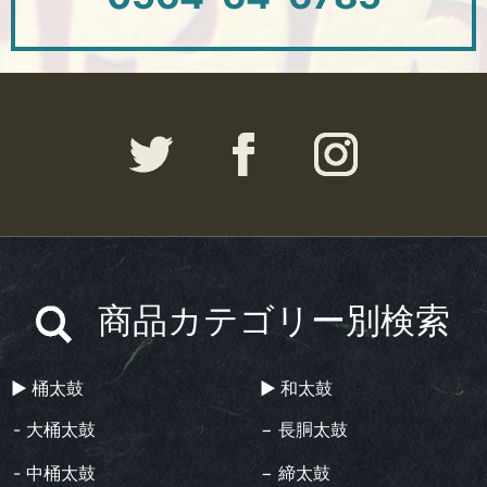
商品カテゴリー別検索
▶︎ 桶太鼓
▶︎ 和太鼓
- 大桶太鼓
− 長胴太鼓
- 中桶太鼓
− 締太鼓