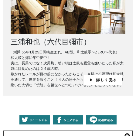
三浦和也（六代目彌市）
（昭和55年1月25日岡崎生まれ。AB型。和太鼓零〜ZERO〜代表）
和太鼓と嫁に年中夢中！
実は、長男ではなく次男坊。幼い頃は太鼓も親父も嫌いだった私が太
鼓に目覚めたのは２４歳の時。
敷かれたレールが目の前になかったからこそ、今描ける野望は和太鼓
を通して、世界を救うこと！４人の息子たちもみんな太鼓打ち！受け
継いだ大切な「伝統」を後世へとつないでいきたいと思っています。