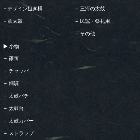
- デザイン担ぎ桶
− 三河の太鼓
- 童太鼓
− 民謡・祭礼用
− その他
▶︎ 小物
− 篠笛
− チャッパ
− 銅鑼
− 太鼓バチ
− 太鼓台
− 太鼓カバー
− ストラップ