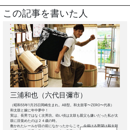
この記事を書いた人
三浦和也（六代目彌市）
（昭和55年1月25日岡崎生まれ。AB型。和太鼓零〜ZERO〜代表）
和太鼓と嫁に年中夢中！
実は、長男ではなく次男坊。幼い頃は太鼓も親父も嫌いだった私が太
鼓に目覚めたのは２４歳の時。
敷かれたレールが目の前になかったからこそ、今描ける野望は和太鼓