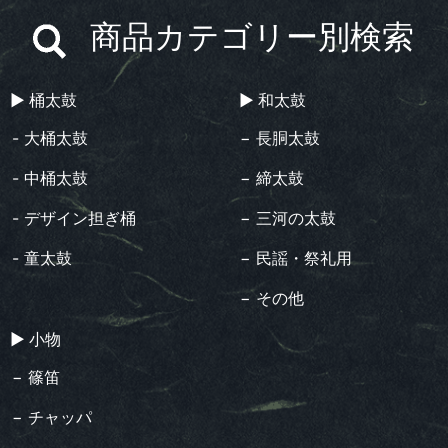
商品カテゴリー別検索
▶︎ 桶太鼓
▶︎ 和太鼓
- 大桶太鼓
− 長胴太鼓
- 中桶太鼓
− 締太鼓
- デザイン担ぎ桶
− 三河の太鼓
- 童太鼓
− 民謡・祭礼用
− その他
▶︎ 小物
− 篠笛
− チャッパ