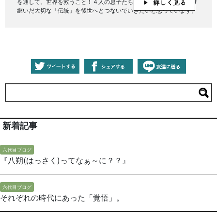
を通して、世界を救うこと！４人の息子たちもみんな太鼓打ち！受け
継いだ大切な「伝統」を後世へとつないでいきたいと思っています。
新着記事
六代目ブログ
『八朔(はっさく)ってなぁ～に？？』
六代目ブログ
それぞれの時代にあった「覚悟」。