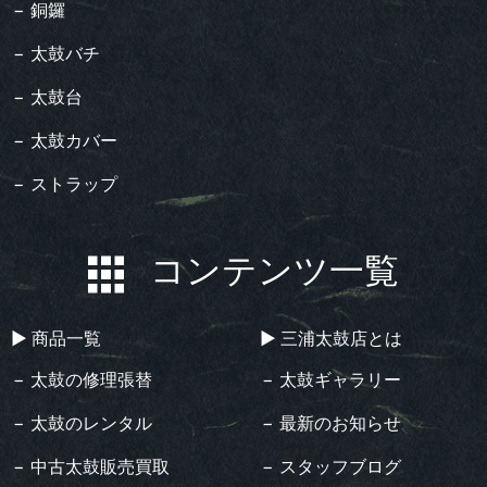
− 銅鑼
− 太鼓バチ
− 太鼓台
− 太鼓カバー
− ストラップ
コンテンツ一覧
▶︎ 商品一覧
▶︎ 三浦太鼓店とは
− 太鼓の修理張替
− 太鼓ギャラリー
− 太鼓のレンタル
− 最新のお知らせ
− 中古太鼓販売買取
− スタッフブログ