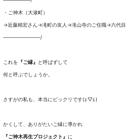
・ご神木（大湫町）
→近藤精宏さん→滝町の友人→滝山寺のご住職→六代目
———————–/
これを
『ご縁』
と呼ばずして
何と呼ぶでしょうか。
さすがの私も、本当にビックリです(≧▽≦)
かくして、ありがたいご縁に導かれ
『ご神木再生プロジェクト』
に