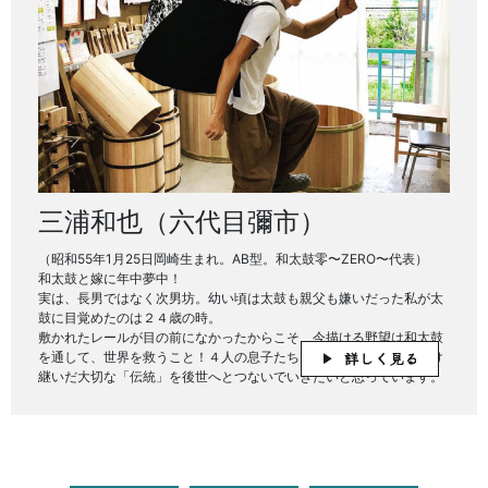
三浦和也（六代目彌市）
（昭和55年1月25日岡崎生まれ。AB型。和太鼓零〜ZERO〜代表）
和太鼓と嫁に年中夢中！
実は、長男ではなく次男坊。幼い頃は太鼓も親父も嫌いだった私が太
鼓に目覚めたのは２４歳の時。
敷かれたレールが目の前になかったからこそ、今描ける野望は和太鼓
を通して、世界を救うこと！４人の息子たちもみんな太鼓打ち！受け
継いだ大切な「伝統」を後世へとつないでいきたいと思っています。