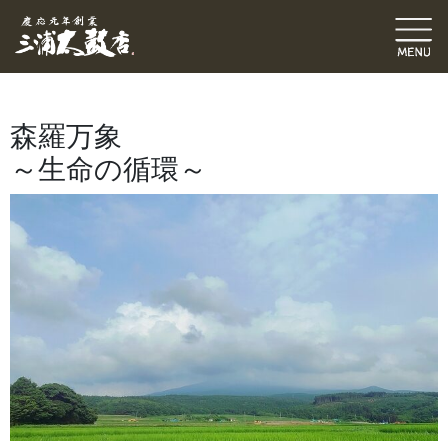
六代目ブログ
修理・張替
伝統発信ブログ
三浦和也（六代目彌市）
2022.07.26
｜
森羅万象
～生命の循環～