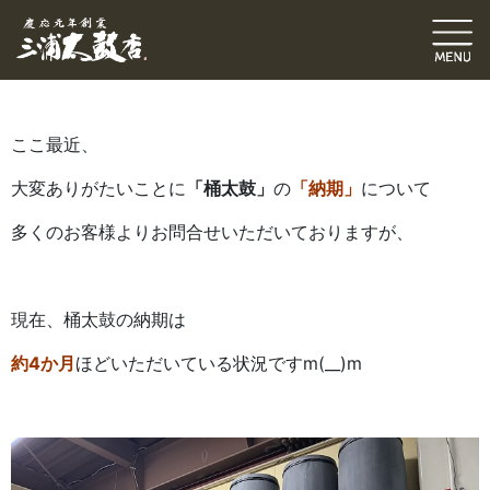
六代目ブログ
修理・張替
伝統発信ブログ
三浦和也（六代目彌市）
2023.06.25
｜
ここ最近、
大変ありがたいことに
「桶太鼓」
の
「納期」
について
多くのお客様よりお問合せいただいておりますが、
現在、桶太鼓の納期は
約4か月
ほどいただいている状況ですm(__)m