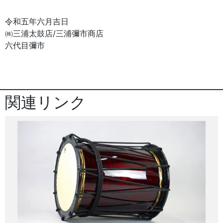
令和五年六月吉日
㈱三浦太鼓店/三浦彌市商店
六代目彌市
関連リンク