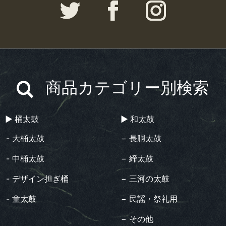
商品カテゴリー別検索
▶︎ 桶太鼓
▶︎ 和太鼓
- 大桶太鼓
− 長胴太鼓
- 中桶太鼓
− 締太鼓
- デザイン担ぎ桶
− 三河の太鼓
- 童太鼓
− 民謡・祭礼用
− その他