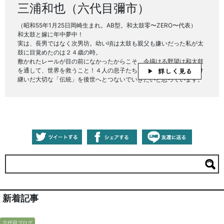
三浦和也（六代目彌市）
（昭和55年1月25日岡崎生まれ。AB型。和太鼓零〜ZERO〜代表）
和太鼓と嫁に年中夢中！
実は、長男ではなく次男坊。幼い頃は太鼓も親父も嫌いだった私が太
鼓に目覚めたのは２４歳の時。
敷かれたレールが目の前になかったからこそ、今描ける野望は和太鼓
を通して、世界を救うこと！４人の息子たちもみんな太鼓打ち！受け
継いだ大切な「伝統」を後世へとつないでいきたいと思っています。
新着記事
六代目ブログ