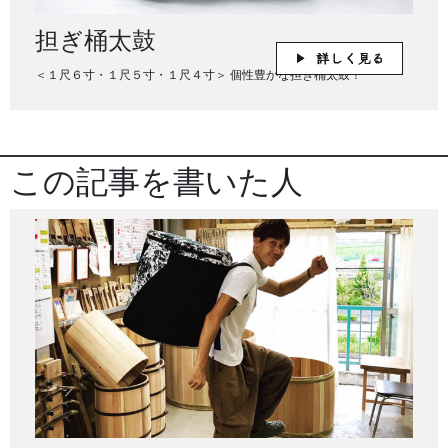
担ぎ桶太鼓
＜１尺６寸・１尺５寸・１尺４寸＞ 個性豊かな担ぎ桶太鼓！
この記事を書いた人