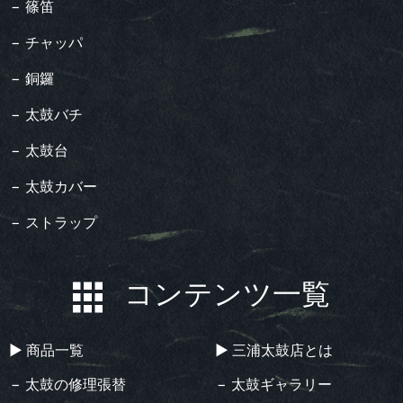
− 篠笛
− チャッパ
− 銅鑼
− 太鼓バチ
− 太鼓台
− 太鼓カバー
− ストラップ
コンテンツ一覧
▶︎ 商品一覧
▶︎ 三浦太鼓店とは
− 太鼓の修理張替
− 太鼓ギャラリー