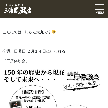
2月14日工房体験会【タガアクセサリーを作ろう!!!】
｜
2021.02.09
こんにちは!!!しゅん太丸です
今週、日曜日 ２月１４日に行われる
『工房体験会』