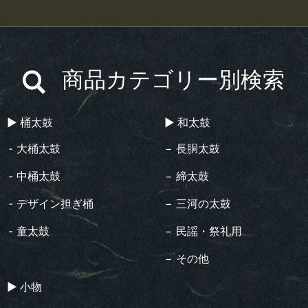
商品カテゴリー別検索
▶︎ 桶太鼓
▶︎ 和太鼓
- 大桶太鼓
− 長胴太鼓
- 中桶太鼓
− 締太鼓
- デザイン担ぎ桶
− 三河の太鼓
- 童太鼓
− 民謡・祭礼用
− その他
▶︎ 小物