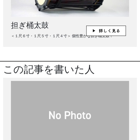
担ぎ桶太鼓
＜１尺６寸・１尺５寸・１尺４寸＞ 個性豊かな担ぎ桶太鼓！
この記事を書いた人