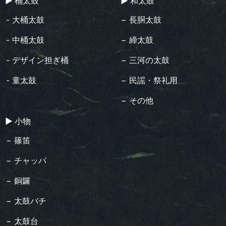
▶︎ 桶太鼓
▶︎ 和太鼓
- 大桶太鼓
− 長胴太鼓
- 中桶太鼓
− 締太鼓
- デザイン担ぎ桶
− 三河の太鼓
- 童太鼓
− 民謡・祭礼用
− その他
▶︎ 小物
− 篠笛
− チャッパ
− 銅鑼
− 太鼓バチ
− 太鼓台