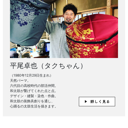
平尾卓也（タクちゃん）
（1980年12月29日生まれ）
天然パーマ。
六代目の高校時代の部活仲間。
和太鼓が繋げてくれた点と点。
デザイン・縫製・染色・作曲。
和太鼓の装飾具創りを通し、
心踊るの太鼓生活を描きます。