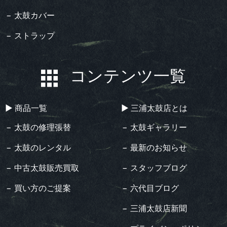
− 太鼓カバー
− ストラップ
コンテンツ一覧
▶︎ 商品一覧
▶︎ 三浦太鼓店とは
− 太鼓の修理張替
− 太鼓ギャラリー
− 太鼓のレンタル
− 最新のお知らせ
− 中古太鼓販売買取
− スタッフブログ
− 買い方のご提案
− 六代目ブログ
− 三浦太鼓店新聞