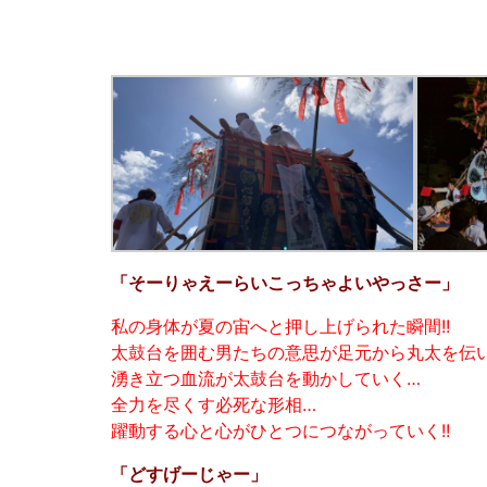
「そーりゃえーらいこっちゃよいやっさー」
私の身体が夏の宙へと押し上げられた瞬間
!!
太鼓台を囲む男たちの意思が足元から丸太を伝
湧き立つ血流が太鼓台を動かしていく
…
全力を尽くす必死な形相
…
躍動する心と心がひとつにつながっていく
!!
「どすげーじゃー」