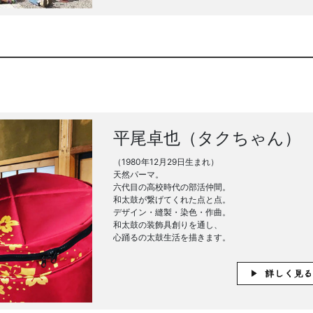
平尾卓也（タクちゃん）
（1980年12月29日生まれ）
天然パーマ。
六代目の高校時代の部活仲間。
和太鼓が繋げてくれた点と点。
デザイン・縫製・染色・作曲。
和太鼓の装飾具創りを通し、
心踊るの太鼓生活を描きます。