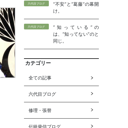
“不安”と”葛藤”の幕開
六代目ブログ
け。
”知っている”の
六代目ブログ
は、”知ってない”のと
同じ。
カテゴリー
全ての記事
六代目ブログ
修理・張替
伝統発信ブログ