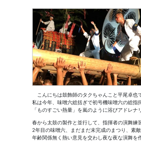
こんにちは鼓飾師のタクちゃんこと平尾卓也
私は今年、味噌六総括ぎで初号機味噌六の総指
「ものすごい熱量」を嵐のように浴びアドレナ
春から太鼓の製作と並行して、指揮者の演舞練
2
年目の味噌六、まだまだ未完成のまつり、素敵
年齢関係無く熱い意見を交わし夜な夜な演舞を