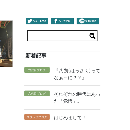
新着記事
『八朔(はっさく)って
六代目ブログ
なぁ～に？？』
それぞれの時代にあっ
六代目ブログ
た「覚悟」。
はじめまして！
スタッフブログ