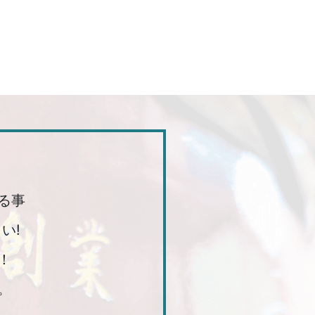
る事
い!
！
。