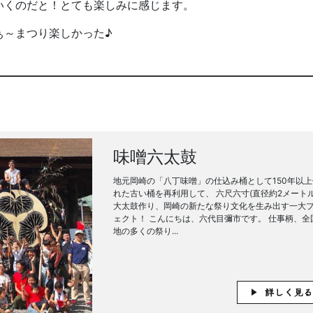
いくのだと！とても楽しみに感じます。
かった♪
味噌六太鼓
地元岡崎の「八丁味噌」の仕込み桶として150年以上
れた古い桶を再利用して、 六尺六寸(直径約2メートル
大太鼓作り、岡崎の新たな祭り文化を生み出す一大
ェクト！ こんにちは、六代目彌市です。 仕事柄、全
地の多くの祭り...