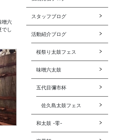
スタッフブログ
味噌六
夏でし
活動紹介ブログ
桜祭り太鼓フェス
味噌六太鼓
五代目彌市杯
佐久島太鼓フェス
和太鼓 -零-