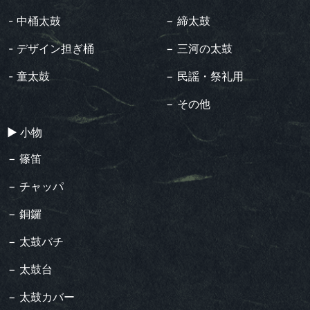
- 中桶太鼓
− 締太鼓
- デザイン担ぎ桶
− 三河の太鼓
- 童太鼓
− 民謡・祭礼用
− その他
▶︎ 小物
− 篠笛
− チャッパ
− 銅鑼
− 太鼓バチ
− 太鼓台
− 太鼓カバー