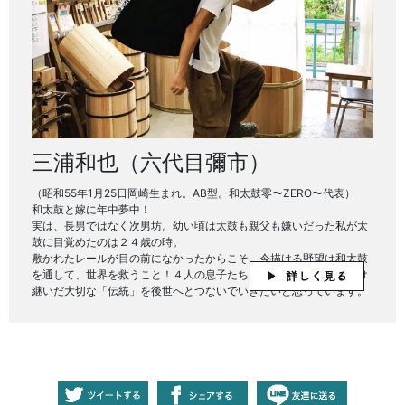
三浦和也（六代目彌市）
（昭和55年1月25日岡崎生まれ。AB型。和太鼓零〜ZERO〜代表）
和太鼓と嫁に年中夢中！
実は、長男ではなく次男坊。幼い頃は太鼓も親父も嫌いだった私が太
鼓に目覚めたのは２４歳の時。
敷かれたレールが目の前になかったからこそ、今描ける野望は和太鼓
を通して、世界を救うこと！４人の息子たちもみんな太鼓打ち！受け
継いだ大切な「伝統」を後世へとつないでいきたいと思っています。