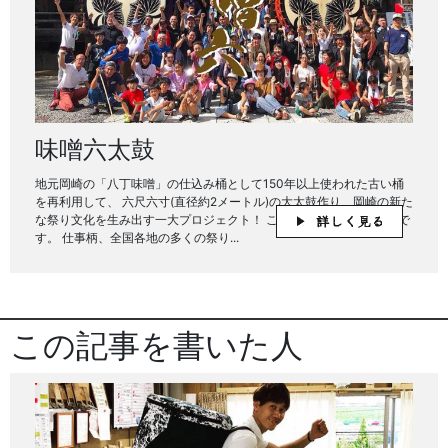
味噌六太鼓
地元岡崎の「八丁味噌」の仕込み桶として150年以上使われた古い桶
を再利用して、 六尺六寸(直径約2メートル)の大太鼓作り、岡崎の新た
な祭り文化を生み出す一大プロジェクト！ こんにちは、六代目彌市で
す。 仕事柄、全国各地の多くの祭り...
この記事を書いた人