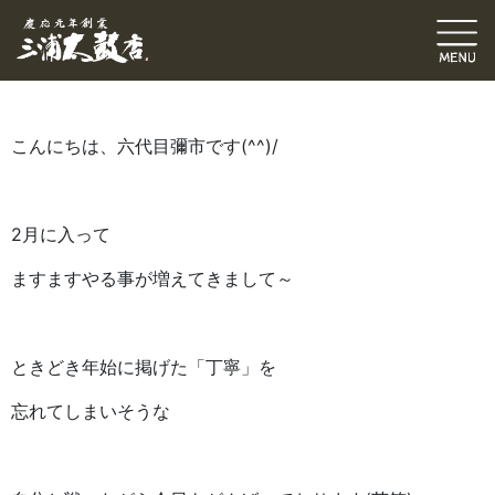
六代目ブログ
伝統発信ブログ
その他
三浦和也（六代目彌市）
2019.02.08
｜
こんにちは、六代目彌市です(^^)/
2月に入って
ますますやる事が増えてきまして～
ときどき年始に掲げた「丁寧」を
忘れてしまいそうな