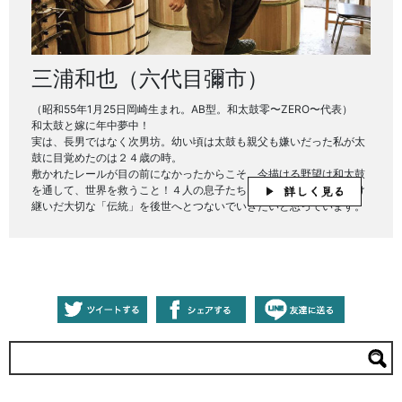
三浦和也（六代目彌市）
（昭和55年1月25日岡崎生まれ。AB型。和太鼓零〜ZERO〜代表）
和太鼓と嫁に年中夢中！
実は、長男ではなく次男坊。幼い頃は太鼓も親父も嫌いだった私が太
鼓に目覚めたのは２４歳の時。
敷かれたレールが目の前になかったからこそ、今描ける野望は和太鼓
を通して、世界を救うこと！４人の息子たちもみんな太鼓打ち！受け
継いだ大切な「伝統」を後世へとつないでいきたいと思っています。