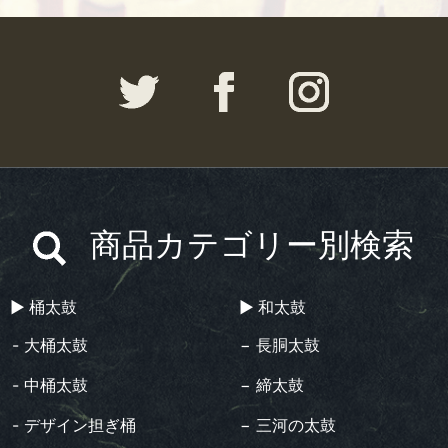
商品カテゴリー別検索
▶︎ 桶太鼓
▶︎ 和太鼓
- 大桶太鼓
− 長胴太鼓
- 中桶太鼓
− 締太鼓
- デザイン担ぎ桶
− 三河の太鼓