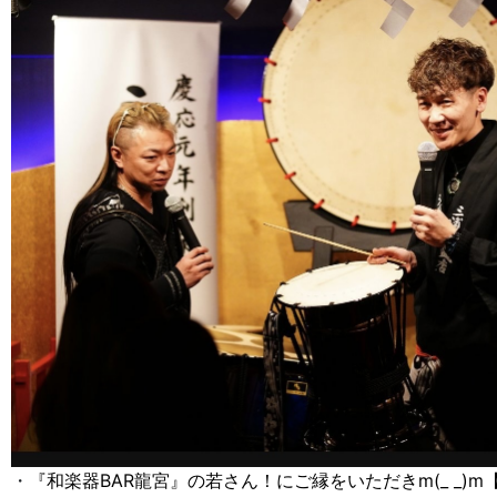
・
『和楽器BAR龍宮』の若さん！にご縁をいただきm(_ _)