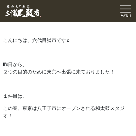
六代目ブログ
修理・張替
伝統発信ブログ
三浦和也（六代目彌市）
2025.03.21
｜
こんにちは、六代目彌市です♬
昨日から、
２つの目的のために東京へ出張に来ておりました！
１件目は、
この春、東京は八王子市にオープンされる和太鼓スタジ
オ！