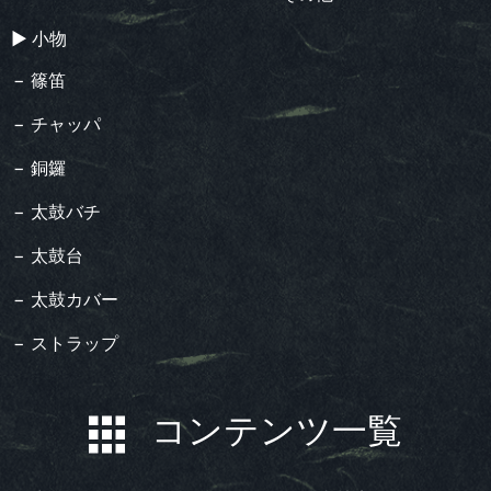
▶︎ 小物
− 篠笛
− チャッパ
− 銅鑼
− 太鼓バチ
− 太鼓台
− 太鼓カバー
− ストラップ
コンテンツ一覧