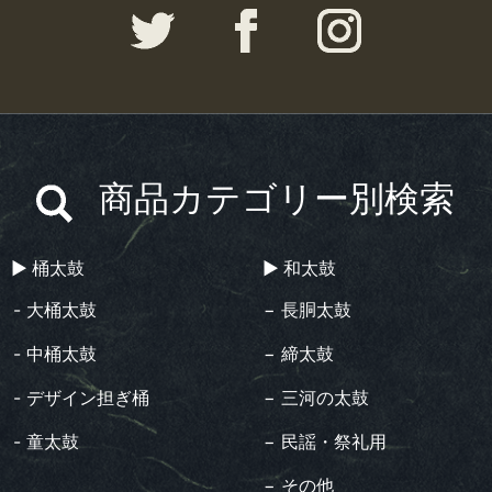
商品カテゴリー別検索
▶︎ 桶太鼓
▶︎ 和太鼓
- 大桶太鼓
− 長胴太鼓
- 中桶太鼓
− 締太鼓
- デザイン担ぎ桶
− 三河の太鼓
- 童太鼓
− 民謡・祭礼用
− その他