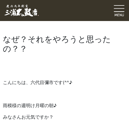
六代目ブログ
修理・張替
伝統発信ブログ
三浦和也（六代目彌市）
2024.10.28
｜
なぜ？それをやろうと思った
の？？
こんにちは、六代目彌市です(^^♪
雨模様の週明け月曜の朝♪
みなさんお元気ですか？