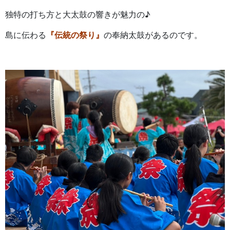
独特の打ち方と大太鼓の響きが魅力の♪
島に伝わる
『伝統の祭り』
の奉納太鼓があるのです。