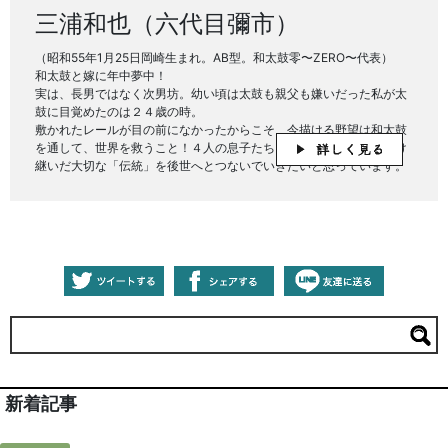
三浦和也（六代目彌市）
（昭和55年1月25日岡崎生まれ。AB型。和太鼓零〜ZERO〜代表）
和太鼓と嫁に年中夢中！
実は、長男ではなく次男坊。幼い頃は太鼓も親父も嫌いだった私が太
鼓に目覚めたのは２４歳の時。
敷かれたレールが目の前になかったからこそ、今描ける野望は和太鼓
を通して、世界を救うこと！４人の息子たちもみんな太鼓打ち！受け
継いだ大切な「伝統」を後世へとつないでいきたいと思っています。
新着記事