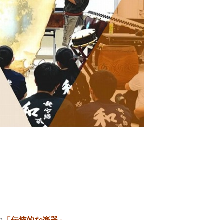
の
「伝統的な楽器」
。