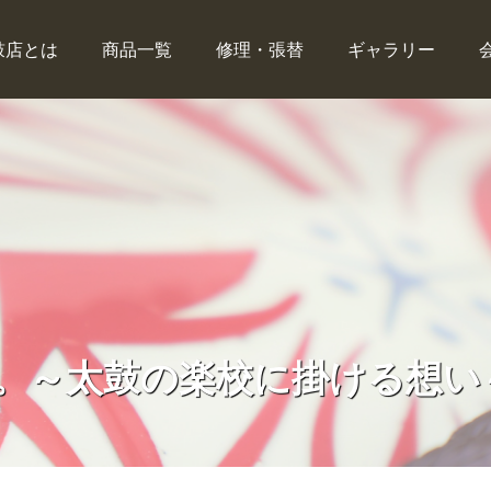
鼓店とは
商品一覧
修理・張替
ギャラリー
。～太鼓の楽校に掛ける想い