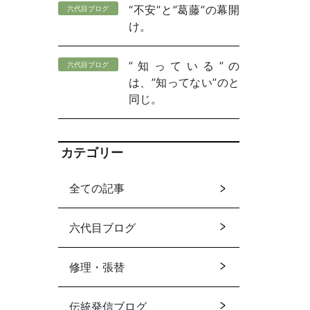
“不安”と”葛藤”の幕開
六代目ブログ
け。
”知っている”の
六代目ブログ
は、”知ってない”のと
同じ。
カテゴリー
全ての記事
六代目ブログ
修理・張替
伝統発信ブログ