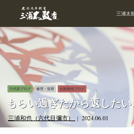
三浦太
六代目ブログ
修理・張替
伝統発信ブログ
もらい過ぎたから返したい
三浦和也（六代目彌市）
2024.06.01
｜