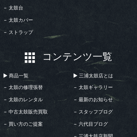
− 太鼓台
− 太鼓カバー
− ストラップ
コンテンツ一覧
▶︎ 商品一覧
▶︎ 三浦太鼓店とは
− 太鼓の修理張替
− 太鼓ギャラリー
− 太鼓のレンタル
− 最新のお知らせ
− 中古太鼓販売買取
− スタッフブログ
− 買い方のご提案
− 六代目ブログ
− 三浦太鼓店新聞