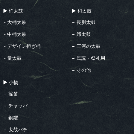
▶︎ 桶太鼓
▶︎ 和太鼓
- 大桶太鼓
− 長胴太鼓
- 中桶太鼓
− 締太鼓
- デザイン担ぎ桶
− 三河の太鼓
- 童太鼓
− 民謡・祭礼用
− その他
▶︎ 小物
− 篠笛
− チャッパ
− 銅鑼
− 太鼓バチ