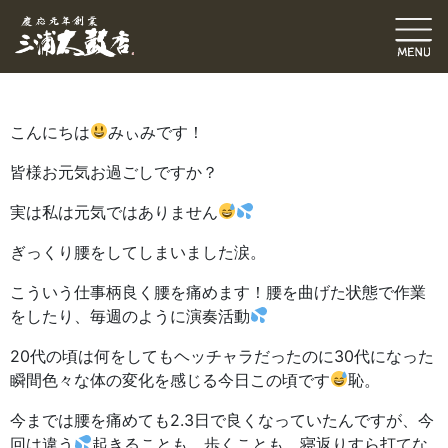
スタッフブログ
竹内未帆（みぃみ）
2018.10.26
｜
こんにちは
みぃみです！
皆様お元気お過ごしですか？
実は私は元気ではありません
ぎっくり腰をしてしまいました涙。
こういう仕事柄良く腰を痛めます！腰を曲げた状態で作業
をしたり、毎週のように演奏活動
20代の頃は何をしてもヘッチャラだったのに30代になった
瞬間色々な体の変化を感じる今日この頃です
恥。
今までは腰を痛めても2.3日で良くなっていたんですが、今
回は違う
起きることも、歩くことも、寝返りすら打てな