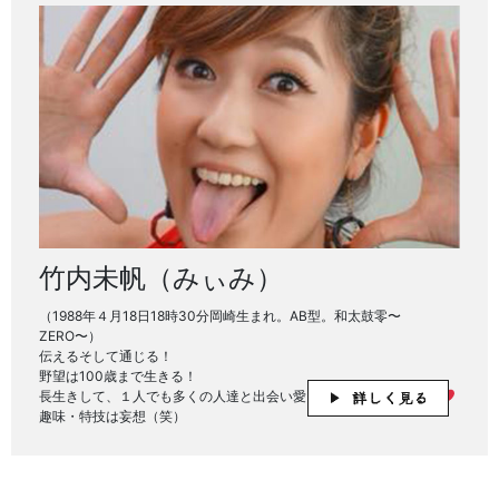
竹内未帆（みぃみ）
（1988年４月18日18時30分岡崎生まれ。AB型。和太鼓零〜
ZERO〜）
伝えるそして通じる！
野望は100歳まで生きる！
長生きして、１人でも多くの人達と出会い愛を貰い、愛を与えたい
趣味・特技は妄想（笑）