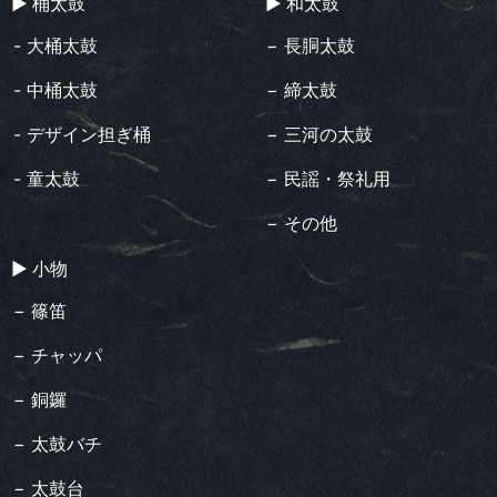
▶︎ 桶太鼓
▶︎ 和太鼓
- 大桶太鼓
− 長胴太鼓
- 中桶太鼓
− 締太鼓
- デザイン担ぎ桶
− 三河の太鼓
- 童太鼓
− 民謡・祭礼用
− その他
▶︎ 小物
− 篠笛
− チャッパ
− 銅鑼
− 太鼓バチ
− 太鼓台