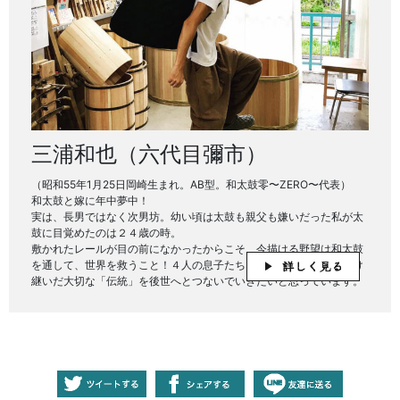
三浦和也（六代目彌市）
（昭和55年1月25日岡崎生まれ。AB型。和太鼓零〜ZERO〜代表）
和太鼓と嫁に年中夢中！
実は、長男ではなく次男坊。幼い頃は太鼓も親父も嫌いだった私が太
鼓に目覚めたのは２４歳の時。
敷かれたレールが目の前になかったからこそ、今描ける野望は和太鼓
を通して、世界を救うこと！４人の息子たちもみんな太鼓打ち！受け
継いだ大切な「伝統」を後世へとつないでいきたいと思っています。