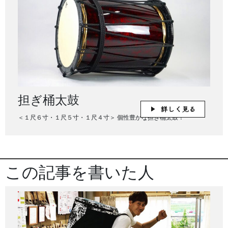
担ぎ桶太鼓
＜１尺６寸・１尺５寸・１尺４寸＞ 個性豊かな担ぎ桶太鼓！
この記事を書いた人