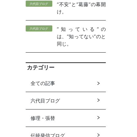
“不安”と”葛藤”の幕開
六代目ブログ
け。
”知っている”の
六代目ブログ
は、”知ってない”のと
同じ。
カテゴリー
全ての記事
六代目ブログ
修理・張替
伝統発信ブログ