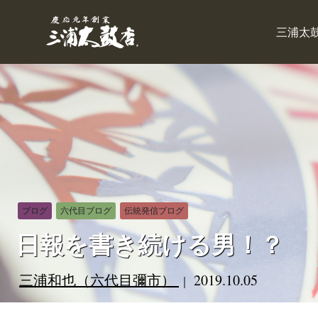
三浦太
ブログ
六代目ブログ
伝統発信ブログ
日報を書き続ける男！？
三浦和也（六代目彌市）
2019.10.05
｜