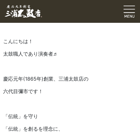
六代目ブログ
修理・張替
伝統発信ブログ
三浦和也（六代目彌市）
2019.11.03
｜
こんにちは！
太鼓職人であり演奏者♬
慶応元年(1865年)創業、三浦太鼓店の
六代目彌市です！
「伝統」を守り
「伝統」を創るを理念に、