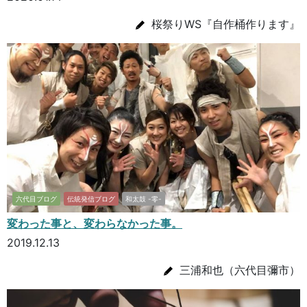
桜祭りWS『自作桶作ります』
六代目ブログ
伝統発信ブログ
和太鼓 -零-
変わった事と、変わらなかった事。
2019.12.13
三浦和也（六代目彌市）