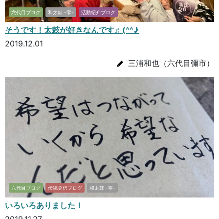
六代目ブログ
和太鼓 -零-
活動紹介ブログ
そうです！太鼓が好きなんです♬(^^♪
2019.12.01
三浦和也（六代目彌市）
六代目ブログ
伝統発信ブログ
和太鼓 -零-
いろいろありました！
2019.11.27