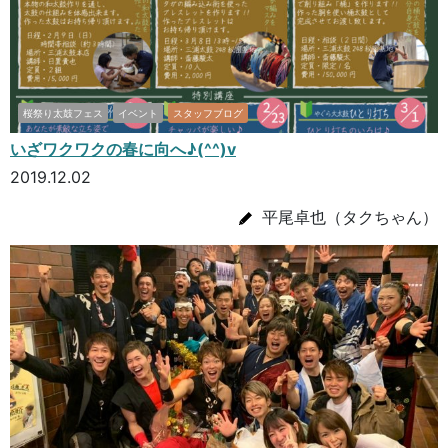
桜祭り太鼓フェス
イベント
スタッフブログ
いざワクワクの春に向へ♪(^^)v
2019.12.02
平尾卓也（タクちゃん）