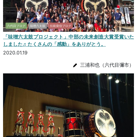
六代目ブログ
味噌六太鼓
伝統発信ブログ
「味噌六太鼓プロジェクト」中部の未来創造大賞受賞いた
しました♬たくさんの「感動」をありがとう。
2020.01.19
三浦和也（六代目彌市）