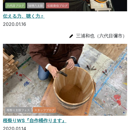
六代目ブログ
味噌六太鼓
伝統発信ブログ
伝える力、聴く力♬
2020.01.16
三浦和也（六代目彌市）
桜祭り太鼓フェス
スタッフブログ
桜祭りWS『自作桶作ります』
2020.01.14