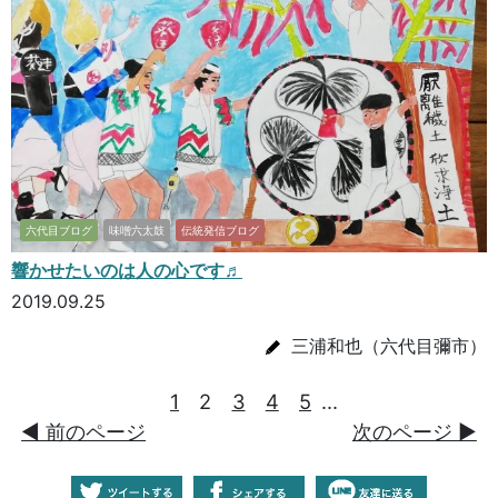
六代目ブログ
味噌六太鼓
伝統発信ブログ
響かせたいのは人の心です♬
2019.09.25
三浦和也（六代目彌市）
1
2
3
4
5
...
◀︎ 前のページ
次のページ ▶︎