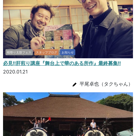
桜祭り太鼓フェス
スタッフブログ
お知らせ
必見!!肝煎り講座『舞台上で華のある所作』最終募集!!
2020.01.21
平尾卓也（タクちゃん）