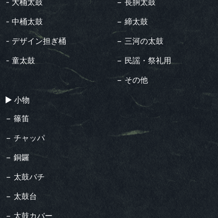
- 大桶太鼓
− 長胴太鼓
- 中桶太鼓
− 締太鼓
- デザイン担ぎ桶
− 三河の太鼓
- 童太鼓
− 民謡・祭礼用
− その他
▶︎ 小物
− 篠笛
− チャッパ
− 銅鑼
− 太鼓バチ
− 太鼓台
− 太鼓カバー